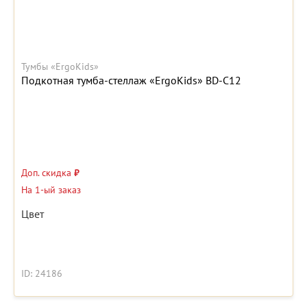
Тумбы «ErgoKids»
Подкотная тумба-стеллаж «ErgoKids» BD-C12
Доп. скидка
₽
На 1-ый заказ
Цвет
ID: 24186