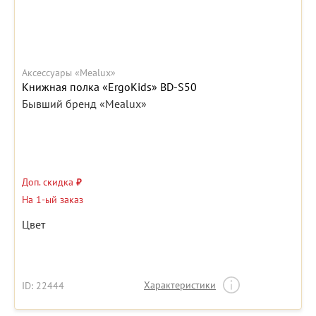
Аксессуары «Mealux»
Книжная полка «ErgoKids» BD-S50
Бывший бренд «Mealux»
Доп. скидка
₽
На 1-ый заказ
Цвет
Характеристики
ID: 22444