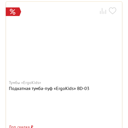
Тумбы «ErgoKids»
Подкатная тумба-пуф «ErgoKids» BD-03
Доп. скидка
₽