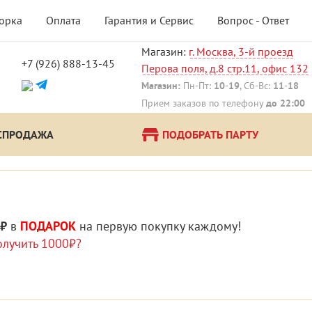
борка
Оплата
Гарантия и Сервис
Вопрос - Ответ
Магазин:
г. Москва, 3-й проезд
+7 (926) 888-13-45
Перова поля, д.8 стр.11, офис 132
Магазин:
Пн-Пт:
10
-
19
, Сб-Вс:
11
-
18
Прием заказов по телефону
до 22:00
СПРОДАЖА
ПОДОБРАТЬ ПАРТУ
 ₽
в
ПОДАРОК
на первую покупку каждому!
олучить 1000₽?