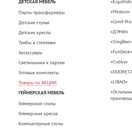
ДЕТСКАЯ МЕБЕЛЬ
«ErgoKids
«Mealux»
Парты-трансформеры
«Comf-Pro
Детские стулья
«ДЭМИ»
Детские кресла
«SingBee»
Тумбы и стеллажи
«FunDesk
Аксессуары
«Cubby»
Светильники к партам
«DUORES
Готовые комплекты
«LIBAO»
Товары по АКЦИИ
«Остальн
ГЕЙМЕРСКАЯ МЕБЕЛЬ
производи
Геймерские столы
Геймерские кресла
Компьютерные столы