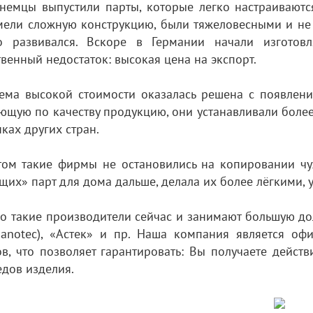
 немцы выпустили парты, которые легко настраиваютс
мели сложную конструкцию, были тяжеловесными и не
о развивался. Вскоре в Германии начали изготов
венный недостаток: высокая цена на экспорт.
ема высокой стоимости оказалась решена с появлени
ающую по качеству продукцию, они устанавливали боле
ках других стран.
том такие фирмы не остановились на копировании чу
щих» парт для дома дальше, делала их более лёгкими
о такие производители сейчас и занимают большую до
Nanotec), «Астек» и пр. Наша компания является о
в, что позволяет гарантировать: Вы получаете дейст
дов изделия.