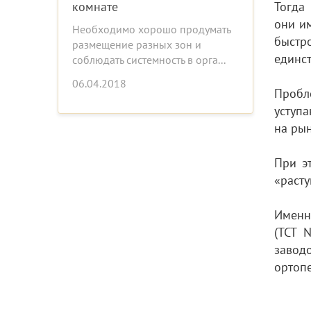
комнате
Тогда
они и
Необходимо хорошо продумать
быстр
размещение разных зон и
единст
соблюдать системность в орга...
06.04.2018
Пробл
уступ
на рын
При э
«расту
Именн
(TCT 
заводо
ортопе